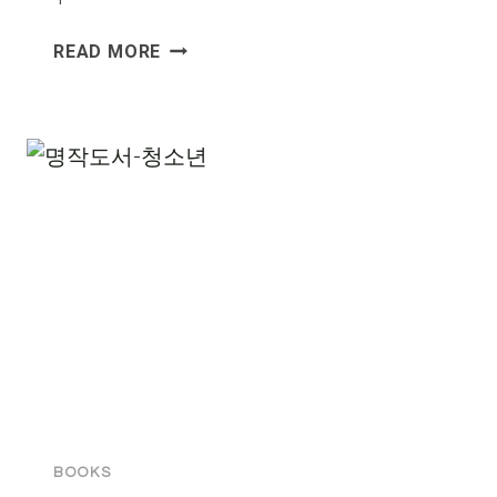
명
READ MORE
작
도
서-
성
인
BOOKS